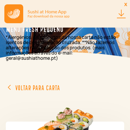
x
Sushi at Home App
Faz download da nossa app
Menu Fresh Pequeno
*Alergénios: Os produtos da nossa carta não estão
isentos de contaminação cruzada. **Não fazemos
alterações na confecção dos produtos. (mais
informações através do e-mail:
geral@sushiathome.pt)
Voltar para Carta