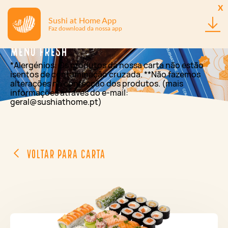
x
Sushi at Home App
Faz download da nossa app
Menu Fresh
*Alergénios: Os produtos da nossa carta não estão
isentos de contaminação cruzada. **Não fazemos
alterações na confecção dos produtos. (mais
informações através do e-mail:
geral@sushiathome.pt)
Voltar para Carta