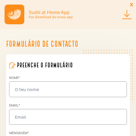
x
Sushi at Home App
Faz download da nossa app
Formulário de contacto
preenche o formulário
NOME*
EMAIL*
MENSAGEM*