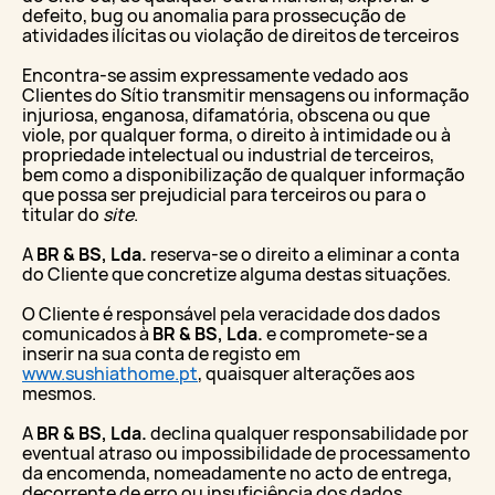
defeito, bug ou anomalia para prossecução de
atividades ilícitas ou violação de direitos de terceiros
Encontra-se assim expressamente vedado aos
Clientes do Sítio transmitir mensagens ou informação
injuriosa, enganosa, difamatória, obscena ou que
viole, por qualquer forma, o direito à intimidade ou à
propriedade intelectual ou industrial de terceiros,
bem como a disponibilização de qualquer informação
que possa ser prejudicial para terceiros ou para o
titular do
site
.
A
BR & BS, Lda.
reserva-se o direito a eliminar a conta
do Cliente que concretize alguma destas situações.
O Cliente é responsável pela veracidade dos dados
comunicados à
BR & BS, Lda.
e compromete-se a
inserir na sua conta de registo em
www.sushiathome.pt
, quaisquer alterações aos
mesmos.
A
BR & BS, Lda.
declina qualquer responsabilidade por
eventual atraso ou impossibilidade de processamento
da encomenda, nomeadamente no acto de entrega,
decorrente de erro ou insuficiência dos dados