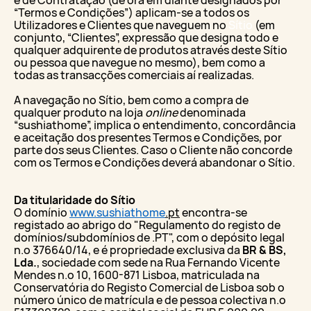
“Termos e Condições”) aplicam-se a todos os
Utilizadores e Clientes que naveguem no
Sítio
(em
conjunto, “Clientes”, expressão que designa todo e
qualquer adquirente de produtos através deste Sítio
ou pessoa que navegue no mesmo), bem como a
todas as transacções comerciais aí realizadas.
A navegação no Sítio, bem como a compra de
qualquer produto na loja
online
denominada
“sushiathome”, implica o entendimento, concordância
e aceitação dos presentes Termos e Condições, por
parte dos seus Clientes. Caso o Cliente não concorde
com os Termos e Condições deverá abandonar o Sítio.
Da titularidade do Sítio
O domínio
www.sushiathome
.pt
encontra-se
registado ao abrigo do "Regulamento do registo de
domínios/subdomínios de .PT", com o depósito legal
n.º 376640/14, e é propriedade exclusiva da
BR & BS,
Lda.
, sociedade com sede na Rua Fernando Vicente
Mendes n.º 10, 1600-871 Lisboa, matriculada na
Conservatória do Registo Comercial de Lisboa sob o
número único de matrícula e de pessoa colectiva n.º