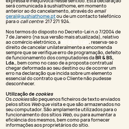
expressa e inequívoca nesse sentido. Esta declaração
será comunicada à sushiathome, em momento
anterior ao do cancelamento, através do
email
geral@sushiathome.pt
ou de um contacto telefónico
para o
call centre
: 217 271 924.
Nos termos do disposto no Decreto-Lei n.º 7/2004 de
7 de Janeiro (na sua versão mais atualizada), relativo
ao comércio eletrónico, a
BR & BS, Lda
.
reserva-se o
direito de cancelar unilateralmente a encomenda
sempre que se verifique erro de programação, defeito
de funcionamento dos computadores da
BR & BS,
Lda.
, bem como no caso de a proposta contratual
chegar deformada ao seu destino ou de ocorrer um
erro na declaração que incida sobre um elemento
essencial do contrato que o Cliente não pudesse
desconhecer.
Utilização de
cookies
Os
cookies
são pequenos ficheiros de texto enviados
pelos sítios
Web
que visita e que são armazenados no
seu computador. São amplamente utilizados para o
funcionamento dos sítios
Web
, ou para aumentar a
eficiência dos mesmos, bem como para fornecer
informações aos proprietários do sítio.