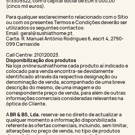
513309322, com o capital social de EUR 5.000,00
(cinco mil euros).
Para qualquer esclarecimento relacionado com o Sítio
ou com os presentes Termos e Condições deverão ser
utilizados os seguintes contactos:
Email: geral@sushiathome.pt.
Carta: R. Manuel António Rodrigues 6, escrt 4, 2790-
099 Carnaxide
Call Centre: 210120023.
Disponibilização dos produtos
Na loja
online
sushiathome cada produto aí indicado e
colocado para venda encontra-se devidamente
identificado através da respectiva designação ou
denominação de venda, acompanhado de uma breve
descrição do mesmo, de uma imagem e do
correspondente preço de venda, para além de outras
informações comerciais consideradas relevantes na
óptica do Cliente.
A
BR & BS, Lda.
reserva-se no direito de actualizar a
qualquer momento a informação disponibilizada
referente às ofertas comerciais, incluindo, sem limitar,
alterações no preço de venda, no tipo de produtos