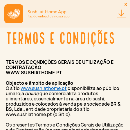
x
Sushi at Home App
Faz download da nossa app
Termos e Condições
TERMOS E CONDIÇÕES GERAIS DE UTILIZAÇÃO E
CONTRATAÇÃO
WWW.SUSHIATHOME.PT
Objecto e âmbito de aplicação
O sítio
www.sushiathome.pt
disponibiliza ao público
uma loja
online
que comercializa produtos
alimentares, essencialmente na área do sushi,
produzidos e colocados à venda pela sociedade
BR &
BS, Lda.
, entidade proprietária do sítio
www.sushiathome.pt (o Sítio).
Os presentes Termos e Condições Gerais de Utilização
e de Contratação (de ora em diante designados por