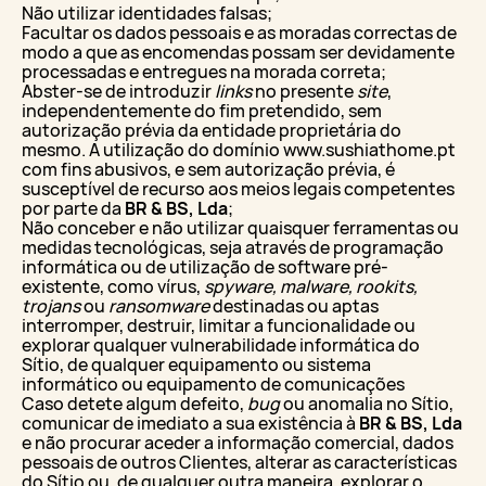
Não utilizar identidades falsas;
Facultar os dados pessoais e as moradas correctas de
modo a que as encomendas possam ser devidamente
processadas e entregues na morada correta;
Abster-se de introduzir
links
no presente
site
,
independentemente do fim pretendido, sem
autorização prévia da entidade proprietária do
mesmo. A utilização do domínio www.sushiathome.pt
com fins abusivos, e sem autorização prévia, é
susceptível de recurso aos meios legais competentes
por parte da
BR & BS, Lda
;
Não conceber e não utilizar quaisquer ferramentas ou
medidas tecnológicas, seja através de programação
informática ou de utilização de software pré-
existente, como vírus,
spyware, malware, rookits,
trojans
ou
ransomware
destinadas ou aptas
interromper, destruir, limitar a funcionalidade ou
explorar qualquer vulnerabilidade informática do
Sítio, de qualquer equipamento ou sistema
informático ou equipamento de comunicações
Caso detete algum defeito,
bug
ou anomalia no Sítio,
comunicar de imediato a sua existência à
BR & BS, Lda
e não procurar aceder a informação comercial, dados
pessoais de outros Clientes, alterar as características
do Sítio ou, de qualquer outra maneira, explorar o