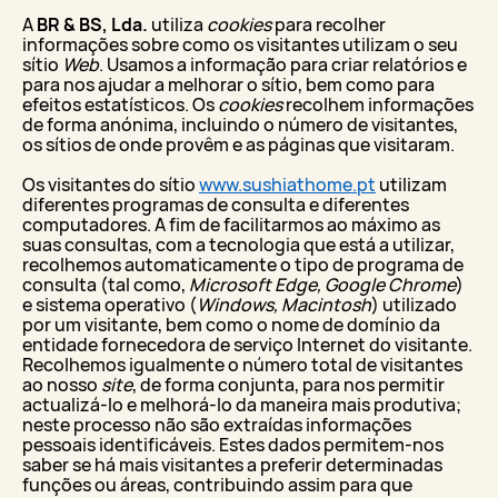
A
BR & BS, Lda.
utiliza
cookies
para recolher
informações sobre como os visitantes utilizam o seu
sítio
Web
. Usamos a informação para criar relatórios e
para nos ajudar a melhorar o sítio, bem como para
efeitos estatísticos. Os
cookies
recolhem informações
de forma anónima, incluindo o número de visitantes,
os sítios de onde provêm e as páginas que visitaram.
Os visitantes do sítio
www.sushiathome.pt
utilizam
diferentes programas de consulta e diferentes
computadores. A fim de facilitarmos ao máximo as
suas consultas, com a tecnologia que está a utilizar,
recolhemos automaticamente o tipo de programa de
consulta (tal como,
Microsoft Edge, Google Chrome
)
e sistema operativo (
Windows, Macintosh
) utilizado
por um visitante, bem como o nome de domínio da
entidade fornecedora de serviço Internet do visitante.
Recolhemos igualmente o número total de visitantes
ao nosso
site
, de forma conjunta, para nos permitir
actualizá-lo e melhorá-lo da maneira mais produtiva;
neste processo não são extraídas informações
pessoais identificáveis. Estes dados permitem-nos
saber se há mais visitantes a preferir determinadas
funções ou áreas, contribuindo assim para que