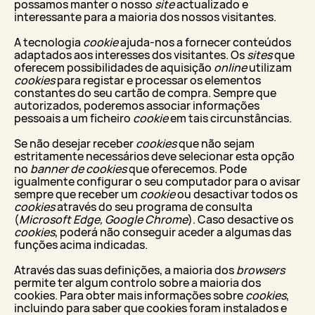
possamos manter o nosso
site
actualizado e
interessante para a maioria dos nossos visitantes.
A tecnologia
cookie
ajuda-nos a fornecer conteúdos
adaptados aos interesses dos visitantes. Os
sites
que
oferecem possibilidades de aquisição
online
utilizam
cookies
para registar e processar os elementos
constantes do seu cartão de compra. Sempre que
autorizados, poderemos associar informações
pessoais a um ficheiro
cookie
em tais circunstâncias.
Se não desejar receber
cookies
que não sejam
estritamente necessários deve selecionar esta opção
no
banner de cookies
que oferecemos. Pode
igualmente configurar o seu computador para o avisar
sempre que receber um
cookie
ou desactivar todos os
cookies
através do seu programa de consulta
(
Microsoft Edge, Google Chrome
). Caso desactive os
cookies
, poderá não conseguir aceder a algumas das
funções acima indicadas.
Através das suas definições, a maioria dos
browsers
permite ter algum controlo sobre a maioria dos
cookies. Para obter mais informações sobre
cookies
,
incluindo para saber que cookies foram instalados e