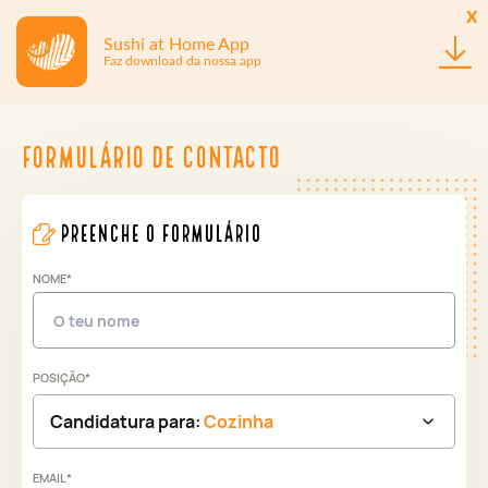
x
Sushi at Home App
Faz download da nossa app
Formulário de contacto
preenche o formulário
NOME*
POSIÇÃO*
Candidatura para:
Cozinha
EMAIL*