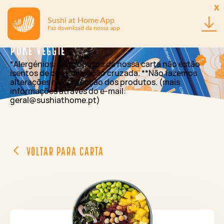
x
Sushi at Home App
Faz download da nossa app
Poké Veggie
*Alergénios: Os produtos da nossa carta não estão
isentos de contaminação cruzada. **Não fazemos
alterações na confecção dos produtos. (mais
informações através do e-mail:
geral@sushiathome.pt)
Voltar para Carta