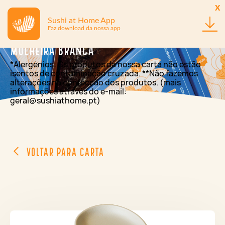
x
Sushi at Home App
Faz download da nossa app
Molheira Branca
*Alergénios: Os produtos da nossa carta não estão
isentos de contaminação cruzada. **Não fazemos
alterações na confecção dos produtos. (mais
informações através do e-mail:
geral@sushiathome.pt)
Voltar para Carta