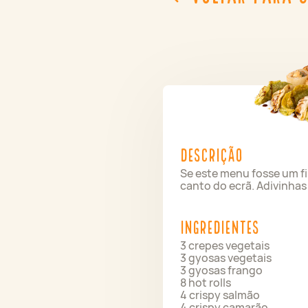
Descrição
Se este menu fosse um f
canto do ecrã. Adivinha
Ingredientes
3 crepes vegetais
3 gyosas vegetais
3 gyosas frango
8 hot rolls
4 crispy salmão
4 crispy camarão