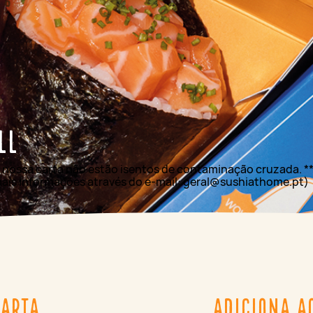
ll
a nossa carta não estão isentos de contaminação cruzada. *
ais informações através do e-mail: geral@sushiathome.pt)
Carta
ADICIONA A