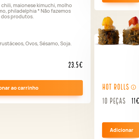
 chili, maionese kimuchi, molho
amo, philadelphia * Não fazemos
 dos produtos.
Crustáceos, Ovos, Sésamo, Soja.
23.5€
Hot Rolls
onar ao carrinho
10 peças
11
Adicionar