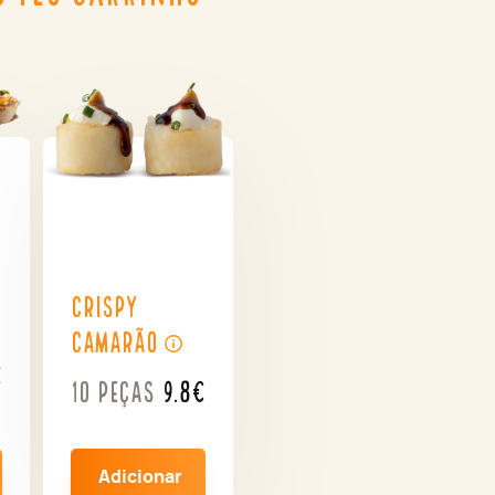
Crispy
Camarão
€
10 peças
9.8€
Adicionar