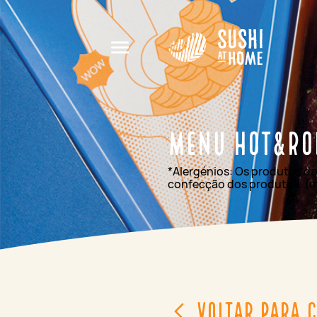
Menu Hot&Ro
*Alergénios: Os produtos d
confecção dos produtos. (m
Voltar para 