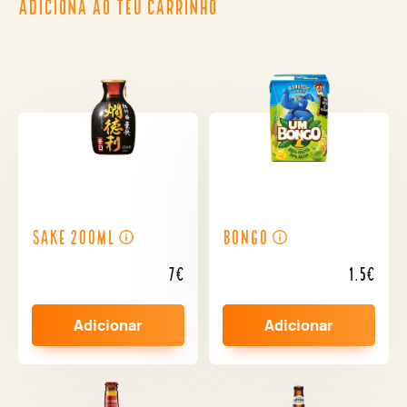
ADICIONA AO TEU CARRINHO
Sake 200ml
Bongo
7€
1.5€
Adicionar
Adicionar