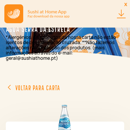
x
Sushi at Home App
Faz download da nossa app
Água Serra da Estrela
*Alergénios: Os produtos da nossa carta não estão
isentos de contaminação cruzada. **Não fazemos
alterações na confecção dos produtos. (mais
informações através do e-mail:
geral@sushiathome.pt)
Voltar para Carta